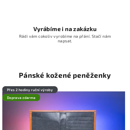
b
ě
n
Vyrábíme i na zakázku
é
Rádi vám cokoliv vyrobíme na přání. Stačí nám
napsat.
k
o
ž
Pánské kožené peněženky
e
n
Přes 4 hodiny ruční výroby
Přes 6 hodin ruční výroby
Přes 2 hodiny ruční výroby
Přes 2 hodiny ruční výroby
Přes 2 hodiny ruční výroby
Přes 2 hodiny ruční výroby
Doprava zdarma
Doprava zdarma
Doprava zdarma
Doprava zdarma
Doprava zdarma
Doprava zdarma
é
v
ý