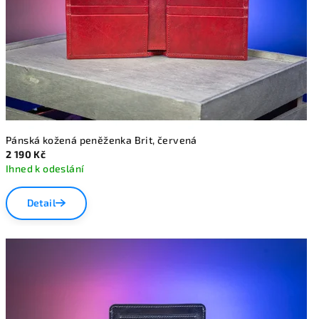
í
l
n
y
Pánská kožená peněženka Brit, červená
2 190 Kč
Ihned k odeslání
Detail