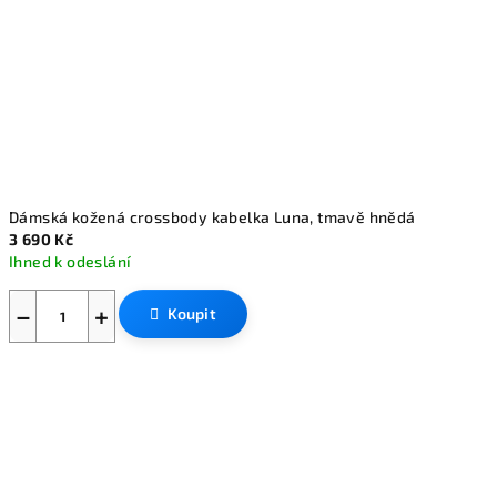
Dámská kožená crossbody kabelka Luna, tmavě hnědá
3 690 Kč
Ihned k odeslání
−
+
Koupit