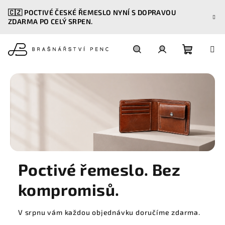
Přejít
🇨🇿 POCTIVÉ ČESKÉ ŘEMESLO NYNÍ S DOPRAVOU
na
ZDARMA PO CELÝ SRPEN.
obsah
Nákupn
Hledat
Přihlášení
košík
Poctivé řemeslo. Bez
kompromisů.
V srpnu vám každou objednávku doručíme zdarma.