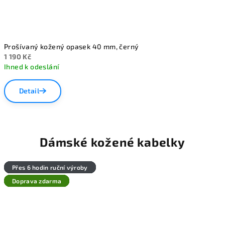
Prošívaný kožený opasek 40 mm, černý
1 190 Kč
Ihned k odeslání
Detail
Dámské kožené kabelky
Přes 6 hodin ruční výroby
Přes 6 hodin ruční výroby
Přes 6 hodin ruční výroby
Přes 6 hodin ruční výroby
Přes 6 hodin ruční výroby
Přes 6 hodin ruční výroby
Doprava zdarma
Doprava zdarma
Doprava zdarma
Doprava zdarma
Doprava zdarma
Doprava zdarma