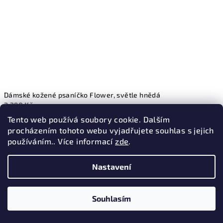
Dámské kožené psaníčko Flower, světle hnědá
2 390 Kč
Ihned k odeslání
Tento web používá soubory cookie. Dalším
procházením tohoto webu vyjadřujete souhlas s jejich
−
+
Koupit
používáním.. Více informací
zde
.
Nastavení
Souhlasím