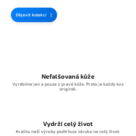
Objevit kolekci
R
u
č
n
Nefalšovaná kůže
ě
Vyrábíme jen a pouze z pravé kůže. Proto je každý kus
originál.
v
y
r
Vydrží celý život
á
Kvalitu naší výroby podtrhuje záruka na celý život.