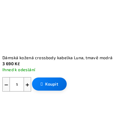
Dámská kožená crossbody kabelka Luna, tmavě modrá
3 690 Kč
Ihned k odeslání
−
+
Koupit