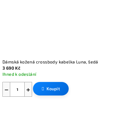
Dámská kožená crossbody kabelka Luna, šedá
3 690 Kč
Ihned k odeslání
−
+
Koupit