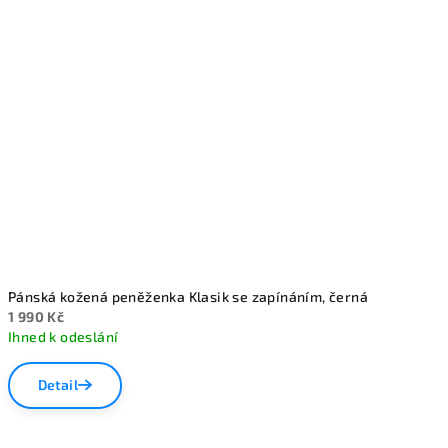
Pánská kožená peněženka Klasik se zapínáním, černá
1 990 Kč
Ihned k odeslání
Průměrné
hodnocení
Detail
produktu
je
5,0