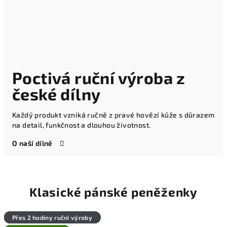
Poctivá ruční výroba z
české dílny
Každý produkt vzniká ručně z pravé hovězí kůže s důrazem
na detail, funkčnost a dlouhou životnost.
O naší dílně
Klasické pánské peněženky
Přes 6 hodin ruční výroby
Přes 2 hodiny ruční výroby
Přes 2 hodiny ruční výroby
Přes 6 hodin ruční výroby
Přes 4 hodiny ruční výroby
Přes 2 hodiny ruční výroby