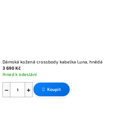
Dámská kožená crossbody kabelka Luna, hnědá
3 690 Kč
Ihned k odeslání
−
+
Koupit