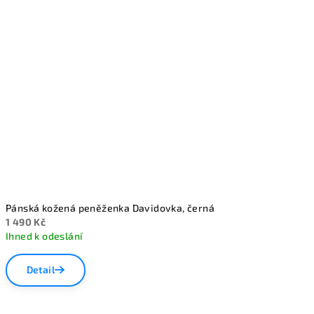
z
5
hvězdiček.
Pánská kožená peněženka Davidovka, černá
1 490 Kč
Ihned k odeslání
Detail