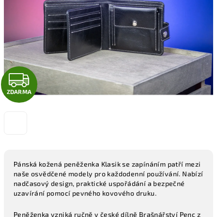
hvězdiček.
Z
ZDARMA
D
A
R
M
Pánská kožená peněženka Klasik se zapínáním patří mezi
naše osvědčené modely pro každodenní používání. Nabízí
A
nadčasový design, praktické uspořádání a bezpečné
uzavírání pomocí pevného kovového druku.
Peněženka vzniká ručně v české dílně Brašnářství Penc z