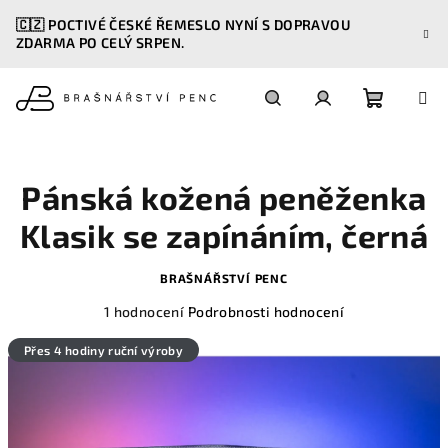
Přejít
🇨🇿 POCTIVÉ ČESKÉ ŘEMESLO NYNÍ S DOPRAVOU
na
ZDARMA PO CELÝ SRPEN.
obsah
Nákupn
Hledat
Přihlášení
košík
Pánská kožená peněženka
Klasik se zapínáním, černá
BRAŠNÁŘSTVÍ PENC
Průměrné
1 hodnocení
Podrobnosti hodnocení
hodnocení
produktu
Přes 4 hodiny ruční výroby
je
5,0
z
5