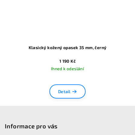
Klasický kožený opasek 35 mm, černý
1 190 Kč
Ihned k odeslání
Detail
Z
á
p
Informace pro vás
a