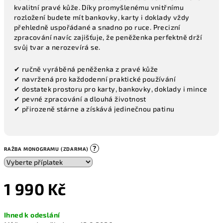
kvalitní pravé kůže. Díky promyšlenému vnitřnímu
rozložení budete mít bankovky, karty i doklady vždy
přehledně uspořádané a snadno po ruce. Precizní
zpracování navíc zajišťuje, že peněženka perfektně drží
svůj tvar a nerozevírá se.
✔ ručně vyráběná peněženka z pravé kůže
✔ navržená pro každodenní praktické používání
✔ dostatek prostoru pro karty, bankovky, doklady i mince
✔ pevné zpracování a dlouhá životnost
✔ přirozeně stárne a získává jedinečnou patinu
?
RAŽBA MONOGRAMU (ZDARMA)
1 990 Kč
Měrná
Ihned k odeslání
cena: