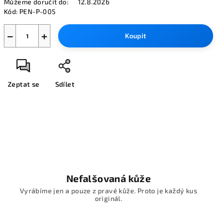
Můžeme doručit do:
12.8.2026
Kód:
PEN-P-005
−
+
Koupit
Zeptat se
Sdílet
Nefalšovaná kůže
Vyrábíme jen a pouze z pravé kůže. Proto je každý kus
originál.