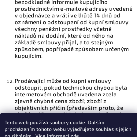
bezodkladně informuje kupujícího
prostřednictvím e-mailové adresy uvedené
v objednávce a vrátí ve lhůtě 14 dnů od
oznámení o odstoupení od kupní smlouvy
všechny peněžní prostředky včetně
nákladů na dodání, které od něho na
základě smlouvy přijal, a to stejným
způsobem, popřípadě způsobem určeným
kupujícím.
Prodávající může od kupní smlouvy
odstoupit, pokud technickou chybou byla
internetovém obchodě uvedena zcela
zjevně chybná cena zboží; zboží z
objektivních příčin (především proto, že
zboží se již nevyrábí, dodavatel přestal
dodávat do čR atd.) není možné za
Tento web používá soubory cookie. Dalším
původních podmínek dodat nebo v případě,
procházením tohoto webu vyjadřujete souhlas s jejich
kdy se plnění stane objektivně nemožným
používáním.. Více informací
zde
.