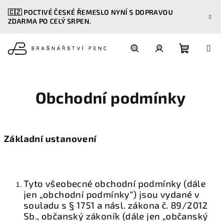
Přejít
🇨🇿 POCTIVÉ ČESKÉ ŘEMESLO NYNÍ S DOPRAVOU
na
ZDARMA PO CELÝ SRPEN.
obsah
Nákupn
Hledat
Přihlášení
košík
Obchodní podmínky
Základní ustanovení
Tyto všeobecné obchodní podmínky (dále
jen „obchodní podmínky“) jsou vydané v
souladu s § 1751 a násl. zákona č. 89/2012
Sb., občanský zákoník (dále jen „občanský