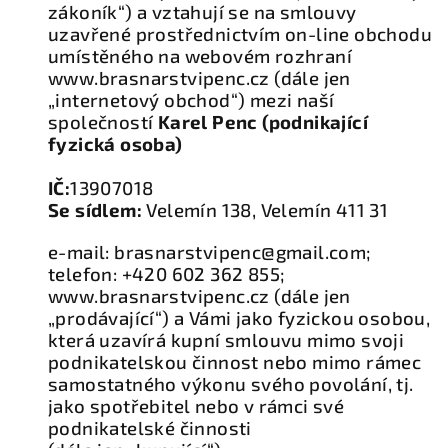
zákoník“) a vztahují se na smlouvy
uzavřené prostřednictvím on-line obchodu
umístěného na webovém rozhraní
www.brasnarstvipenc.cz (dále jen
„internetový obchod“) mezi naší
společností
Karel Penc (podnikající
fyzická osoba)
IČ:
13907018
Se sídlem:
Velemín 138, Velemín 411 31
e-mail: brasnarstvipenc@gmail.com;
telefon: +420 602 362 855;
www.brasnarstvipenc.cz (dále jen
„prodávající“) a Vámi jako fyzickou osobou,
která uzavírá kupní smlouvu mimo svoji
podnikatelskou činnost nebo mimo rámec
samostatného výkonu svého povolání, tj.
jako spotřebitel nebo v rámci své
podnikatelské činnosti