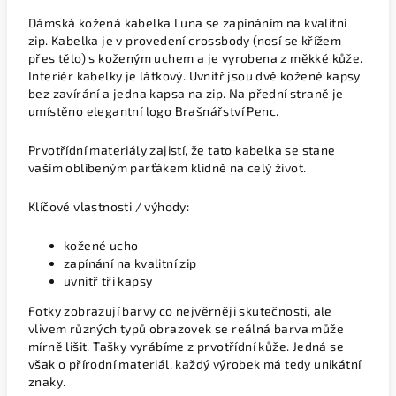
Dámská kožená kabelka Luna se zapínáním na kvalitní
zip. Kabelka je v provedení crossbody (nosí se křížem
přes tělo) s koženým uchem a je vyrobena z měkké kůže.
Interiér kabelky je látkový. Uvnitř jsou dvě kožené kapsy
bez zavírání a jedna kapsa na zip. Na přední straně je
umístěno elegantní logo Brašnářství Penc.
Prvotřídní materiály zajistí, že tato kabelka se stane
vaším oblíbeným parťákem klidně na celý život.
Klíčové vlastnosti / výhody:
kožené ucho
zapínání na kvalitní zip
uvnitř tři kapsy
Fotky zobrazují barvy co nejvěrněji skutečnosti, ale
vlivem různých typů obrazovek se reálná barva může
mírně lišit. Tašky vyrábíme z prvotřídní kůže. Jedná se
však o přírodní materiál, každý výrobek má tedy unikátní
znaky.