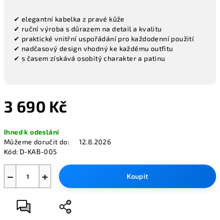
✔ elegantní kabelka z pravé kůže
✔ ruční výroba s důrazem na detail a kvalitu
✔ praktické vnitřní uspořádání pro každodenní použití
✔ nadčasový design vhodný ke každému outfitu
✔ s časem získává osobitý charakter a patinu
3 690 Kč
Měrná
Ihned k odeslání
cena:
Můžeme doručit do:
12.8.2026
Kód:
D-KAB-005
−
+
Koupit