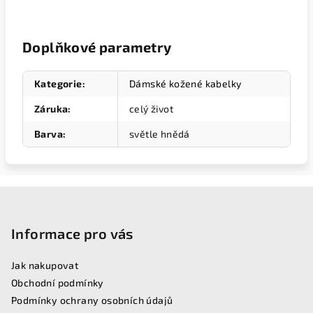
Doplňkové parametry
Kategorie
:
Dámské kožené kabelky
Záruka
:
celý život
Barva
:
světle hnědá
Z
á
p
Informace pro vás
a
Jak nakupovat
t
Obchodní podmínky
í
Podmínky ochrany osobních údajů