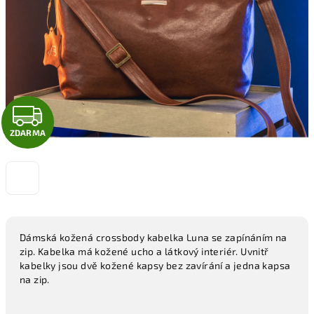
hvězdiček.
Z
ZDARMA
D
A
R
M
Dámská kožená crossbody kabelka Luna se zapínáním na
zip. Kabelka má kožené ucho a látkový interiér. Uvnitř
A
kabelky jsou dvě kožené kapsy bez zavírání a jedna kapsa
na zip.