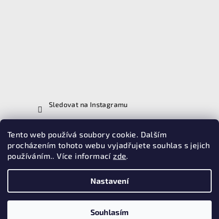
Sledovat na Instagramu
Tento web používá soubory cookie. Dalším
Vyhledávání
procházením tohoto webu vyjadřujete souhlas s jejich
používáním.. Více informací
zde
.
Hledat
Nastavení
Copyright 2026
Brašnářství Penc
. Všechna práva vyhrazena.
Souhlasím