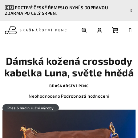
Přejít
🇨🇿 POCTIVÉ ČESKÉ ŘEMESLO NYNÍ S DOPRAVOU
na
ZDARMA PO CELÝ SRPEN.
obsah
Nákupn
Hledat
Přihlášení
košík
Dámská kožená crossbody
kabelka Luna, světle hnědá
BRAŠNÁŘSTVÍ PENC
Průměrné
Neohodnoceno
Podrobnosti hodnocení
hodnocení
produktu
Přes 6 hodin ruční výroby
je
0,0
z
5