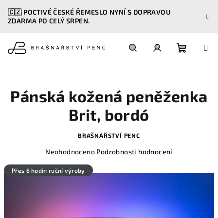
Přejít
🇨🇿 POCTIVÉ ČESKÉ ŘEMESLO NYNÍ S DOPRAVOU
na
ZDARMA PO CELÝ SRPEN.
obsah
Nákupn
Hledat
Přihlášení
košík
Pánská kožená peněženka
Brit, bordó
BRAŠNÁŘSTVÍ PENC
Průměrné
Neohodnoceno
Podrobnosti hodnocení
hodnocení
produktu
Přes 6 hodin ruční výroby
je
0,0
z
5