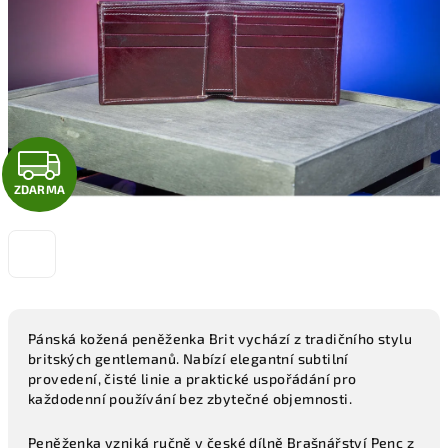
hvězdiček.
Z
ZDARMA
D
A
R
M
Pánská kožená peněženka Brit vychází z tradičního stylu
britských gentlemanů. Nabízí elegantní subtilní
A
provedení, čisté linie a praktické uspořádání pro
každodenní používání bez zbytečné objemnosti.
Peněženka vzniká ručně v české dílně Brašnářství Penc z