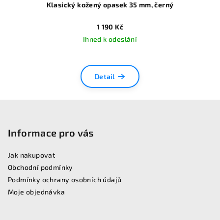
Klasický kožený opasek 35 mm, černý
1 190 Kč
Ihned k odeslání
Detail
Z
á
p
Informace pro vás
a
Jak nakupovat
t
Obchodní podmínky
í
Podmínky ochrany osobních údajů
Moje objednávka