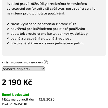
kvalitní pravé kůže. Díky preciznímu řemeslnému
zpracování perfektně drží svůj tvar, nerozevírá se a je
navržena pro dlouholeté používání.
✔ ručně vyráběná peněženka z pravé kůže
✔ navržená pro každodenní praktické používání
✔ dostatek prostoru pro karty, bankovky, doklady
✔ pevné zpracování a dlouhá životnost
✔ přirozeně stárne a získává jedinečnou patinu
?
RAŽBA MONOGRAMU (ZDARMA)
2 190 Kč
Měrná
Ihned k odeslání
cena:
Můžeme doručit do:
12.8.2026
Kód:
PEN-P-018